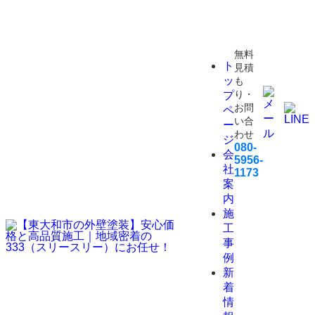
無料
ト
見積
ッ
も
り・
プ
お問
ペ
い合
ー
わせ
ジ
080-
会
5956-
社
1173
案
内
施
工
事
例
新
着
情