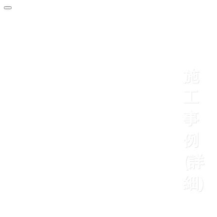
施
工
事
例
(詳
細)