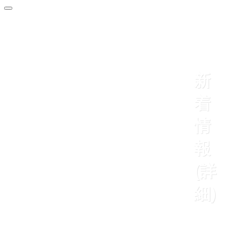
新
着
情
報
(詳
細)