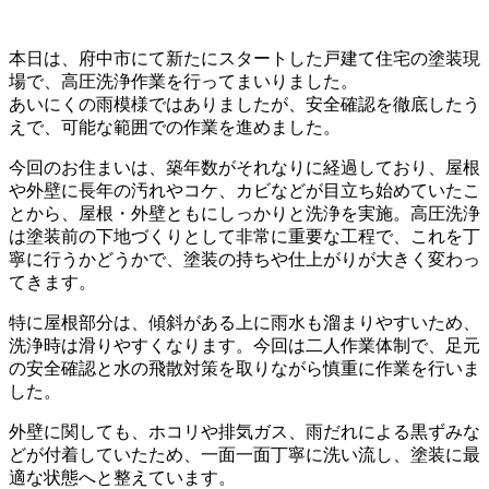
本日は、府中市にて新たにスタートした戸建て住宅の塗装現
場で、高圧洗浄作業を行ってまいりました。
あいにくの雨模様ではありましたが、安全確認を徹底したう
えで、可能な範囲での作業を進めました。
今回のお住まいは、築年数がそれなりに経過しており、屋根
や外壁に長年の汚れやコケ、カビなどが目立ち始めていたこ
とから、屋根・外壁ともにしっかりと洗浄を実施。高圧洗浄
は塗装前の下地づくりとして非常に重要な工程で、これを丁
寧に行うかどうかで、塗装の持ちや仕上がりが大きく変わっ
てきます。
特に屋根部分は、傾斜がある上に雨水も溜まりやすいため、
洗浄時は滑りやすくなります。今回は二人作業体制で、足元
の安全確認と水の飛散対策を取りながら慎重に作業を行いま
した。
外壁に関しても、ホコリや排気ガス、雨だれによる黒ずみな
どが付着していたため、一面一面丁寧に洗い流し、塗装に最
適な状態へと整えています。