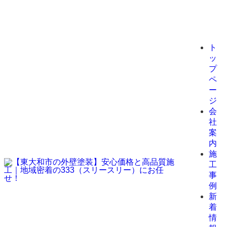
ト
ッ
プ
ペ
ー
ジ
会
社
案
内
施
工
事
例
新
着
情