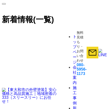
新着情報(一覧)
無料
ト
見積
ッ
も
り・
プ
お問
ペ
い合
ー
わせ
ジ
080-
会
5956-
社
1173
案
内
施
工
事
例
新