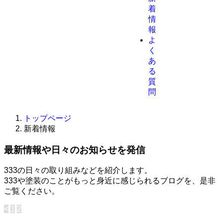
着
情
報
よ
く
あ
る
質
問
トップページ
新着情報
最新情報や日々のお知らせを発信
333の日々の取り組みなどを紹介します。
333や塗装のことがもっと身近に感じられるブログを、是非
ご覧ください。
<
1
2
投