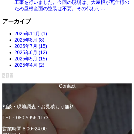
工事を行いました。今回の現場は、大屋根が瓦仕様の
ため屋根全面の塗装は不要。その代わり…
アーカイブ
2025年11月
(1)
2025年8月
(8)
2025年7月
(15)
2025年6月
(12)
2025年5月
(15)
2025年4月
(2)
<
1
2
投
稿
Contact
の
ペ
相談・現地調査・お見積もり無料
ー
TEL：080-5956-1173
ジ
営業時間 8:00~24:00