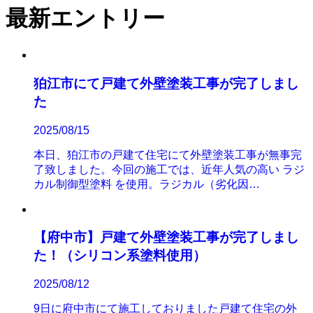
稿
最新エントリー
の
ペ
ー
狛江市にて戸建て外壁塗装工事が完了しまし
ジ
た
送
2025/08/15
り
本日、狛江市の戸建て住宅にて外壁塗装工事が無事完
了致しました。今回の施工では、近年人気の高い ラジ
カル制御型塗料 を使用。ラジカル（劣化因…
【府中市】戸建て外壁塗装工事が完了しまし
た！（シリコン系塗料使用）
2025/08/12
9日に府中市にて施工しておりました戸建て住宅の外